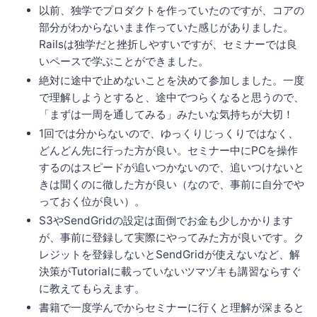
以前、独学でプロダクトを作っていたのですが、コアの
部分がわからないまま作っていた感じがありました。
Railsは独学だと挫折しやすいですが、セミナーでは良
いペースで学ぶことができました。
絶対に途中で止めないことを決めて参加しました。一度
で理解しようとすると、途中でつらくなると思うので、
「まずは一周を通してみる」みたいな気持ちが大切！
1回では分からないので、ゆっくりじっくりではなく、
どんどん先に行った方が良い。セミナー中にPCを操作
するのはスピードが追いつかないので、追いつけないと
きは聞くのに徹した方が良い（なので、事前に自分でや
っておく位が良い）。
S3やSendGridの設定は面倒でお金も少しかかります
が、事前に登録して実際にやってみた方が良いです。ク
レジットを登録しないとSendGridが使えないなど、解
決策がTutorialに載っていないツマヅキも講習ならすぐ
に教えてもらえます。
書籍で一度学んでからセミナーに行くと理解が深まると