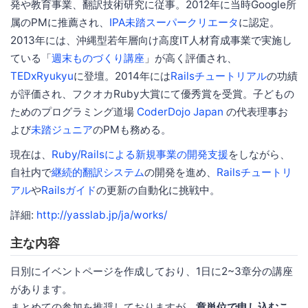
発や教育事業、翻訳技術研究に従事。2012年に当時Google所
属のPMに推薦され、
IPA未踏スーパークリエータ
に認定。
2013年には、沖縄型若年層向け高度IT人材育成事業で実施し
ている「
週末ものづくり講座
」が高く評価され、
TEDxRyukyu
に登壇。2014年には
Railsチュートリアル
の功績
が評価され、フクオカRuby大賞にて優秀賞を受賞。子どもの
ためのプログラミング道場
CoderDojo Japan
の代表理事お
よび
未踏ジュニア
のPMも務める。
現在は、
Ruby/Railsによる新規事業の開発支援
をしながら、
自社内で
継続的翻訳システム
の開発を進め、
Railsチュートリ
アル
や
Railsガイド
の更新の自動化に挑戦中。
詳細:
http://yasslab.jp/ja/works/
主な内容
日別にイベントページを作成しており、1日に2~3章分の講座
があります。
まとめての参加を推奨しておりますが、
章単位で申し込むこ