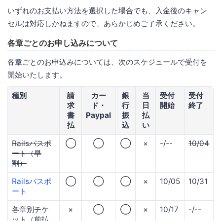
いずれのお支払い方法を選択した場合でも、入金後のキャン
セルは対応しかねますので、あらかじめご了承ください。
各章ごとのお申し込みについて
各章ごとのお申込みについては、次のスケジュールで受付を
開始いたします。
種別
請
カー
銀
当
受付
受付
求
ド・
行
日
開始
終了
書
Paypal
振
払
払
込
い
Railsパスポ
◯
◯
◯
×
-/--
10/04
ート（早
割）
Railsパスポ
◯
◯
◯
×
10/05
10/31
ート
各章別チケ
×
◯
◯
×
10/17
-/--
ット（前払