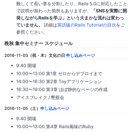
難しくて長い章を分割したり、Rails 5.0に対応したこと
で説明が加わった箇所もありますが、
「SNSを実際に開
発しながらRailsを学ぶ」という大まかな流れは変わっ
ていません。
詳細は
英語版のRails Tutorialの目次
をご
参照ください。
晩秋 集中セミナー スケジュール
2016-11-03（祝・木）文化の日
申し込みページ
9:40 開場
10:00〜13:00 第1章 ゼロからデプロイまで
14:00〜16:30 第2章 Toyアプリケーション
16:30〜19:00 第3章 ほぼ静的なページの作成
アイスブレイク / 懇親会
2016-11-05（土）
申し込みページ
9:40 開場
10:00〜13:00 第4章 Rails風味のRuby