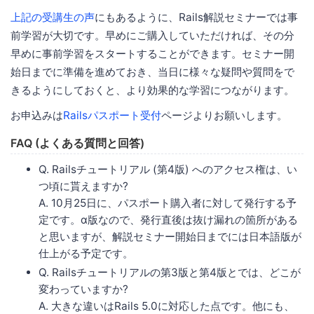
上記の受講生の声
にもあるように、Rails解説セミナーでは事
前学習が大切です。早めにご購入していただければ、その分
早めに事前学習をスタートすることができます。セミナー開
始日までに準備を進めておき、当日に様々な疑問や質問をで
きるようにしておくと、より効果的な学習につながります。
お申込みは
Railsパスポート受付
ページよりお願いします。
FAQ (よくある質問と回答)
Q. Railsチュートリアル (第4版) へのアクセス権は、い
つ頃に貰えますか?
A. 10月25日に、パスポート購入者に対して発行する予
定です。α版なので、発行直後は抜け漏れの箇所がある
と思いますが、解説セミナー開始日までには日本語版が
仕上がる予定です。
Q. Railsチュートリアルの第3版と第4版とでは、どこが
変わっていますか?
A. 大きな違いはRails 5.0に対応した点です。他にも、