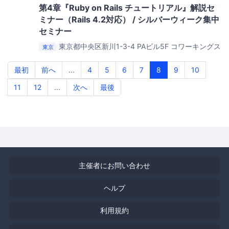
第4章『Ruby on Rails チュートリアル』解説セ
ミナー（Rails 4.2対応） / シルバーウィーク集中
セミナー
東京都中央区新川1-3-4 PAビル5F
コワーキングス
東京
ペース茅場町 Co-Edo（コエド）
最初
前へ
...
4
5
6
7
8
9
10
11
12
...
次へ
最後
主催者にお問い合わせ
ヘルプ
利用規約