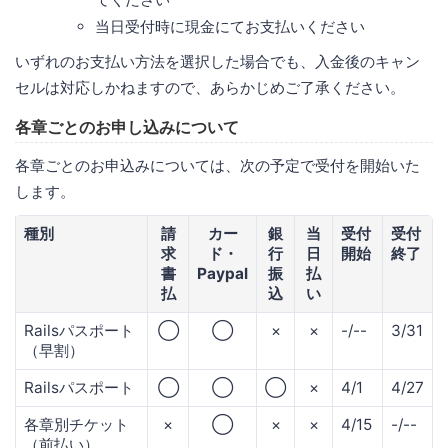
当日受付時に現金にてお支払いください
いずれのお支払い方法を選択した場合でも、入金後のキャン
セルは対応しかねますので、あらかじめご了承ください。
各章ごとのお申し込みについて
各章ごとのお申込みについては、次の予定で受付を開始いた
します。
種別
請
カー
銀
当
受付
受付
求
ド・
行
日
開始
終了
書
Paypal
振
払
払
込
い
Railsパスポート
◯
◯
×
×
-/--
3/31
（早割）
Railsパスポート
◯
◯
◯
×
4/1
4/27
各章別チケット
×
◯
×
×
4/15
-/--
（前払い）