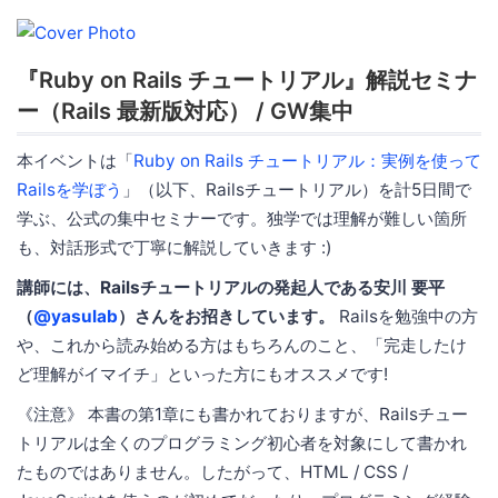
『Ruby on Rails チュートリアル』解説セミナ
ー（Rails 最新版対応） / GW集中
本イベントは「
Ruby on Rails チュートリアル：実例を使って
Railsを学ぼう
」（以下、Railsチュートリアル）を計5日間で
学ぶ、公式の集中セミナーです。独学では理解が難しい箇所
も、対話形式で丁寧に解説していきます :)
講師には、Railsチュートリアルの発起人である安川 要平
（
@yasulab
）さんをお招きしています。
Railsを勉強中の方
や、これから読み始める方はもちろんのこと、「完走したけ
ど理解がイマイチ」といった方にもオススメです!
《注意》 本書の第1章にも書かれておりますが、Railsチュー
トリアルは全くのプログラミング初心者を対象にして書かれ
たものではありません。したがって、HTML / CSS /