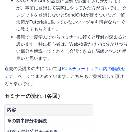
S3やSendGridの設定は面倒でお金も少しかかります
が、事前に登録して実際にやってみた方が良いです。ク
レジットを登録しないとSendGridが使えないなど、解
決策がTutorialに載っていないツマヅキも講習ならすぐ
に教えてもらえます。
書籍で一度学んでからセミナーに行くと理解が深まると
思います！特に初心者は、Web検索だけでは分かりづら
い部分も解説してくれる（会話できる）講師と学ぶと尚
良いと思います。
過去の受講者の声については
Railsチュートリアル内の解説セ
ミナー
ページでまとめています。こちらもご参考にして頂け
ると幸いです。
セミナーの流れ（各回）
内容
章の前半部分を解説
休憩・質疑応答
※5分程度