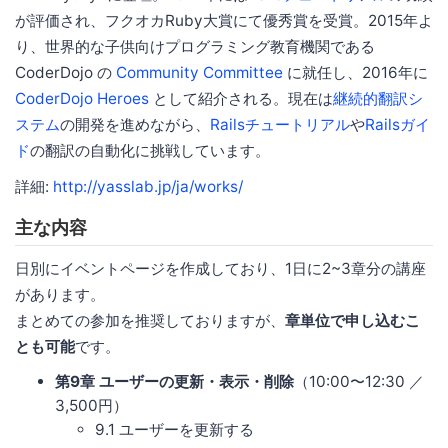
が評価され、フクオカRuby大賞にて優秀賞を受賞。2015年よ
り、世界的な子供向けプログラミング教育機関である
CoderDojo の
Community Committee
に就任し、2016年に
CoderDojo Heroes
として紹介される。現在は
継続的翻訳シ
ステム
の開発を進めながら、
Railsチュートリアル
や
Railsガイ
ド
の翻訳の自動化に挑戦しています。
詳細:
http://yasslab.jp/ja/works/
主な内容
日別にイベントページを作成しており、1日に2~3章分の講座
があります。
まとめての参加を推奨しておりますが、
章単位で申し込むこ
とも可能
です。
第9章 ユーザーの更新・表示・削除
（10:00〜12:30 ／
3,500円）
9.1 ユーザーを更新する