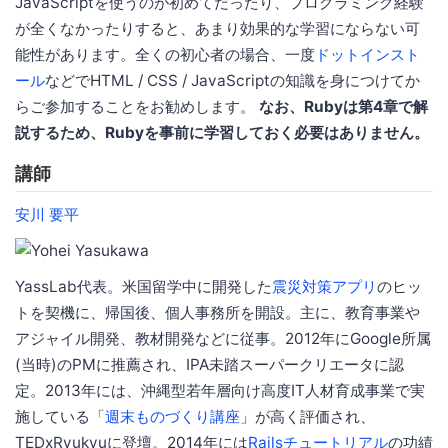
JavaScriptを使うのが初めてだったり、プログラミング経験
が全くなかったりすると、あまり効果的な学習にならない可
能性があります。全くの初心者の場合、一度
ドットインスト
ール
などでHTML / CSS / JavaScriptの知識を身につけてか
らご参加することをお勧めします。
なお、Rubyは第4章で解
説するため、Rubyを事前に学習しておく必要はありません。
講師
安川 要平
YassLab代表。米国留学中に開発した
震災対策アプリ
のヒッ
トを契機に、帰国後、個人事務所を開設。主に、教育事業や
アジャイル開発、教材開発などに従事。2012年にGoogle所属
(当時)のPMに推薦され、IPA未踏スーパークリエータに認
定。2013年には、沖縄型若年層向け高度IT人材育成事業で実
施している「
週末ものづくり講座
」が高く評価され、
TEDxRyukyuに登壇。2014年には
Railsチュートリアル
の功績