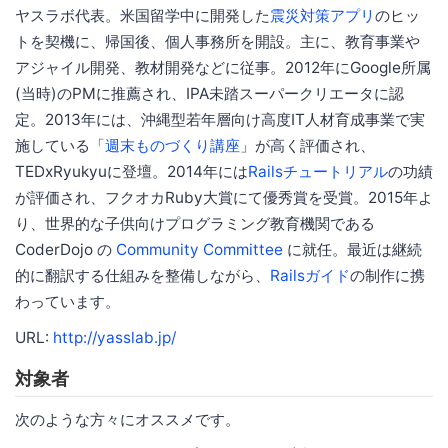
ヤスラボ代表。米国留学中に開発した
震災対策アプリ
のヒッ
トを契機に、帰国後、個人事務所を開設。主に、教育事業や
アジャイル開発、教材開発などに従事。2012年にGoogle所属
(当時)のPMに推薦され、IPA未踏スーパークリエータに認
定。2013年には、沖縄型若年層向け高度IT人材育成事業で実
施している「
週末ものづくり講座
」が高く評価され、
TEDxRyukyuに登壇。2014年には
Railsチュートリアル
の功績
が評価され、フクオカRuby大賞にて優秀賞を受賞。2015年よ
り、世界的な子供向けプログラミング教育機関である
CoderDojo の
Community Committee
に就任。最近は継続
的に翻訳する仕組みを整備しながら、
Railsガイド
の制作に携
わっています。
URL:
http://yasslab.jp/
対象者
次のような方々にオススメです。