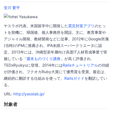
安川 要平
ヤスラボ代表。米国留学中に開発した
震災対策アプリ
のヒッ
トを契機に、帰国後、個人事務所を開設。主に、教育事業や
アジャイル開発、教材開発などに従事。2012年にGoogle所属
(当時)のPMに推薦され、IPA未踏スーパークリエータに認
定。2013年には、沖縄型若年層向け高度IT人材育成事業で実
施している「
週末ものづくり講座
」が高く評価され、
TEDxRyukyuに登壇。2014年には
Railsチュートリアル
の功績
が評価され、フクオカRuby大賞にて優秀賞を受賞。最近は、
継続的に翻訳する仕組みを使って、
Railsガイド
を翻訳してい
る。
URL:
http://yasslab.jp/
対象者